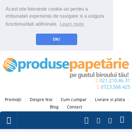
Acest site foloseste cookie-uri pentru a
imbunatati experienta de navigare si a asigura
functionalitati aditionale.
Learn more
OK!
021.210.46.31
0723.568.425
Promoții
|
Despre Noi
|
Cum cumpar
|
Livrare si plata
|
Blog
|
Contact