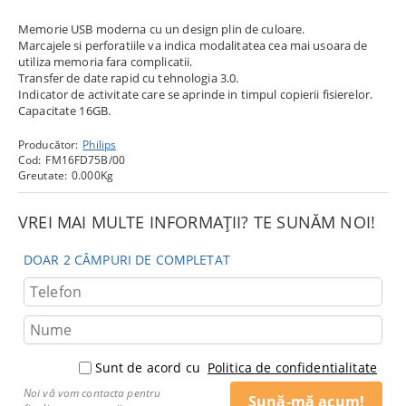
Memorie USB moderna cu un design plin de culoare.
Marcajele si perforatiile va indica modalitatea cea mai usoara de
utiliza memoria fara complicatii.
Transfer de date rapid cu tehnologia 3.0.
Indicator de activitate care se aprinde in timpul copierii fisierelor.
Capacitate 16GB.
Producător:
Philips
Cod:
FM16FD75B/00
Greutate:
0.000
Kg
VREI MAI MULTE INFORMAȚII? TE SUNĂM NOI!
DOAR 2 CÂMPURI DE COMPLETAT
Sunt de acord cu
Politica de confidentialitate
Noi vă vom contacta pentru