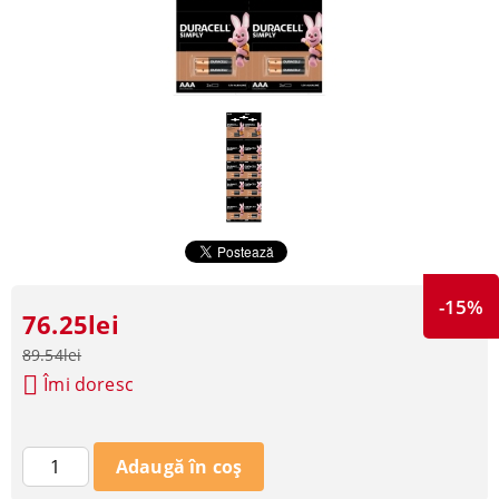
-15%
76.25lei
89.54lei
Îmi doresc