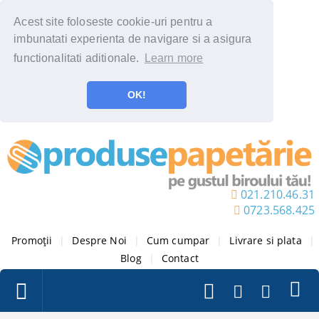
Acest site foloseste cookie-uri pentru a
imbunatati experienta de navigare si a asigura
functionalitati aditionale.
Learn more
OK!
021.210.46.31
0723.568.425
Promoții
|
Despre Noi
|
Cum cumpar
|
Livrare si plata
|
Blog
|
Contact