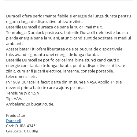
Duracell ofera performante fiabile si energie de lunga durata pentru
o gama larga de dispozitive utilizate zilnic.
Bateriile Duracell dureaza de pana la 10 ori mai mult.
Tehnologia Duralock pastreaza bateriile Duracell nefolosite fara sa
piarda energie pana la 10 ani, atunci cand sunt depozitate in mediul
ambiant.
Aceste baterii iti ofera libertatea de a te bucura de dispozitivele
tale, avand siguranta unei energii de lunga durata.
Bateriile Duracell se pot folosi cel mai bine atunci cand cauti o
energie constanta, de lunga durata, pentru dispozitivele utilizate
zilnic, cum ar fi jucarii electrice, lanterne, console portabile,
telecomenzi, etc.
In 1969, Duracell a facut parte din misiunea NASA Apollo 11 si a
devenit prima baterie care a ajuns pe luna.
Tensiune (V): 1.5 V.
Tip: AAA.
Ambalare: 20 bucati/cutie.
Producător:
Duracell
Cod:
DURA-43451
Greutate:
0.000
Kg