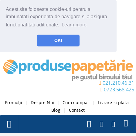
Acest site foloseste cookie-uri pentru a
imbunatati experienta de navigare si a asigura
functionalitati aditionale.
Learn more
OK!
021.210.46.31
0723.568.425
Promoții
|
Despre Noi
|
Cum cumpar
|
Livrare si plata
|
Blog
|
Contact