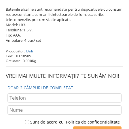
Bateriile alcaline sunt recomandate pentru dispozitivele cu consum
redus/constant, cum ar fi detectoarele de fum, ceasurile,
telecomenzile, precum si alte aplicatii.
Model: LR3.
Tensiune: 1.5 V.
Tip: AAA.
Ambalare: 4 buc/ set.
Producător:
Deli
Cod:
DLE18505
Greutate:
0.000
Kg
VREI MAI MULTE INFORMAȚII? TE SUNĂM NOI!
DOAR 2 CÂMPURI DE COMPLETAT
Sunt de acord cu
Politica de confidentialitate