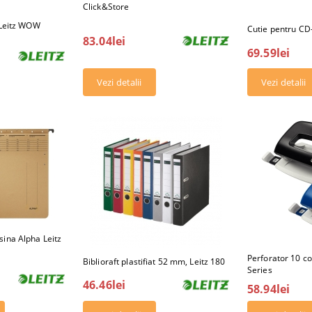
Click&Store
i Leitz WOW
Cutie pentru CD-
83.04lei
69.59lei
Vezi detalii
Vezi detalii
sina Alpha Leitz
Perforator 10 co
Biblioraft plastifiat 52 mm, Leitz 180
Series
46.46lei
58.94lei