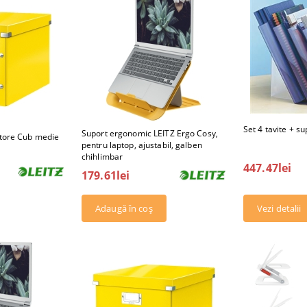
Set 4 tavite + s
Suport ergonomic LEITZ Ergo Cosy,
Store Cub medie
pentru laptop, ajustabil, galben
chihlimbar
447.47lei
179.61lei
Vezi detalii