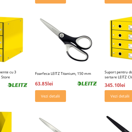
ente cu 3
Suport pentru d
Foarfeca LEITZ Titanium, 150 mm
& Store
sertare LEITZ Cl
63.85lei
345.10lei
Vezi detalii
Vezi detalii