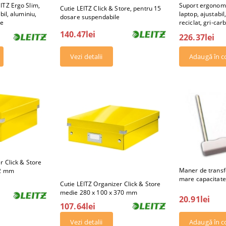
ITZ Ergo Slim,
Suport ergonomi
Cutie LEITZ Click & Store, pentru 15
bil, aluminiu,
laptop, ajustabil,
dosare suspendabile
ne
reciclat, gri-car
140.47lei
226.37lei
Vezi detalii
r Click & Store
Maner de transf
82 mm
mare capacitate,
Cutie LEITZ Organizer Click & Store
medie 280 x 100 x 370 mm
20.91lei
107.64lei
Vezi detalii