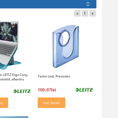
«
1
»
c LEITZ Ergo Cosy,
Tavite Leitz Presenter
ustabil, albastru
100.07lei
Vezi detalii