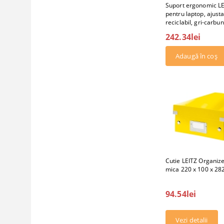
Suport ergonomic LE
pentru laptop, ajusta
reciclabil, gri-carbu
242.34lei
Cutie LEITZ Organize
mica 220 x 100 x 2
94.54lei
Vezi detalii