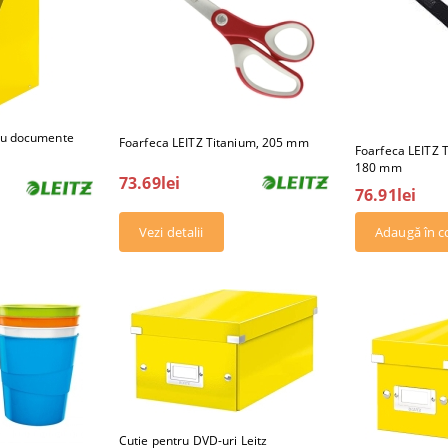
tru documente
Foarfeca LEITZ Titanium, 205 mm
Foarfeca LEITZ T
180 mm
73.69lei
76.91lei
Vezi detalii
Cutie pentru DVD-uri Leitz