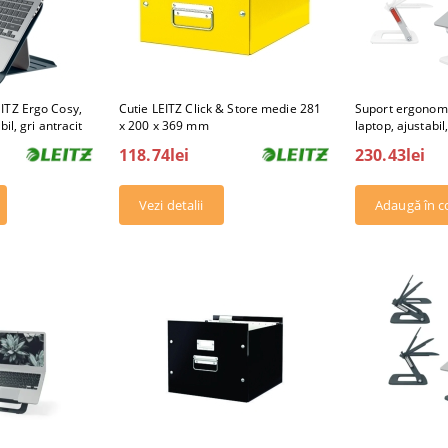
ITZ Ergo Cosy,
Cutie LEITZ Click & Store medie 281
Suport ergonomi
il, gri antracit
x 200 x 369 mm
laptop, ajustabil,
118.74lei
230.43lei
Vezi detalii