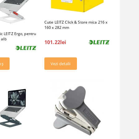
Cutie LEITZ Click & Store mica 216 x
160 x 282 mm
c LEITZ Ergo, pentru
 alb
101.22lei
Vezi detalii