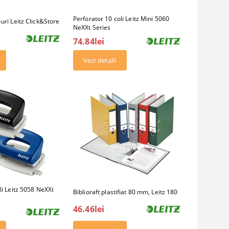
Perforator 10 coli Leitz Mini 5060
uri Leitz Click&Store
NeXXt Series
74.84lei
Vezi detalii
li Leitz 5058 NeXXt
Biblioraft plastifiat 80 mm, Leitz 180
46.46lei