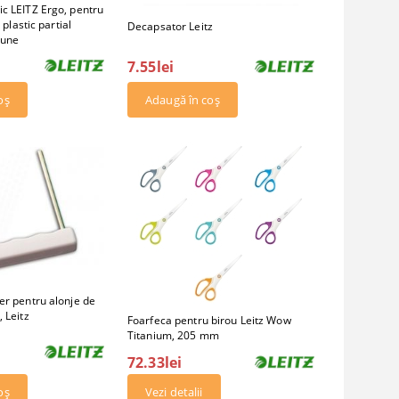
c LEITZ Ergo, pentru
 plastic partial
Decapsator Leitz
bune
7.55lei
er pentru alonje de
 Leitz
Foarfeca pentru birou Leitz Wow
Titanium, 205 mm
72.33lei
Vezi detalii