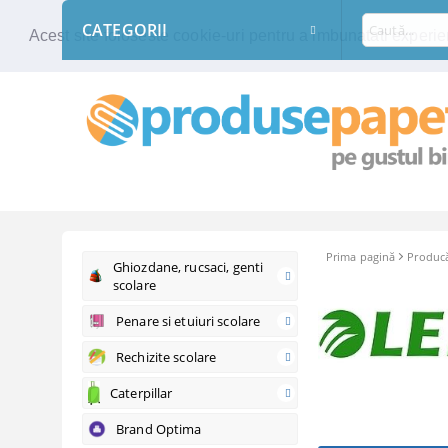
CATEGORII
Acest site foloseste cookie-uri pentru a imbunatati experien
Prima pagină
Producă
Ghiozdane, rucsaci, genti
scolare
Penare si etuiuri scolare
Rechizite scolare
Caterpillar
Brand Optima