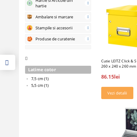
Hartie si Articole din
hartie
Ambalare si marcare
Stampile si accesorii
Produse de curatenie
Cutie LEITZ Click & 
260 x 240 x 260 mm
Latime cotor
86.15lei
7,5 cm (1)
5,5 cm (1)
Vezi detalii