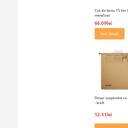
Cos de birou 15 litr
metalizat
66.09lei
Vezi detalii
Dosar suspendat cu 
- kraft
12.31lei