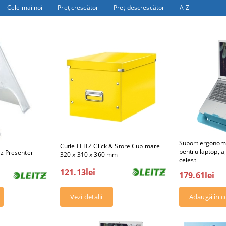
Cele mai noi
Preţ crescător
Preţ descrescător
A-Z
Suport ergonomi
Cutie LEITZ Click & Store Cub mare
pentru laptop, aj
tz Presenter
320 x 310 x 360 mm
celest
121.13lei
179.61lei
Vezi detalii