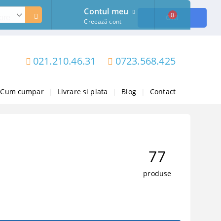
Contul meu
0
ore
OK!
Creează cont
021.210.46.31
0723.568.425
Cum cumpar
|
Livrare si plata
|
Blog
|
Contact
77
produse