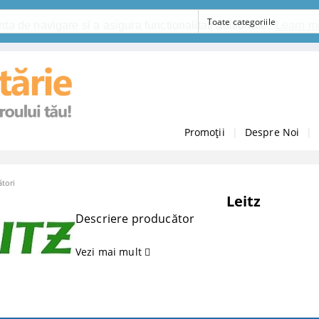
ta de navigare si a asigura functionalitati aditionale.
Learn m
Promoții
|
Despre Noi
|
tori
Leitz
Descriere producător
Vezi mai mult