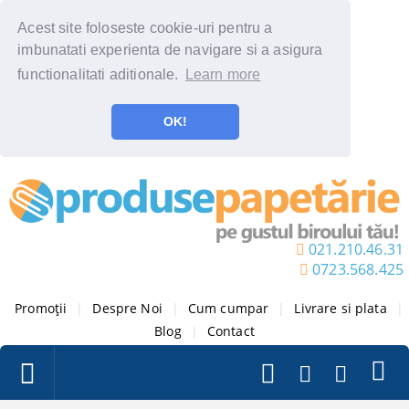
Acest site foloseste cookie-uri pentru a
imbunatati experienta de navigare si a asigura
functionalitati aditionale.
Learn more
OK!
021.210.46.31
0723.568.425
Promoții
|
Despre Noi
|
Cum cumpar
|
Livrare si plata
|
Blog
|
Contact