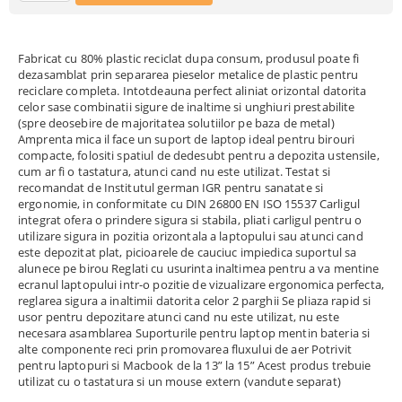
Fabricat cu 80% plastic reciclat dupa consum, produsul poate fi
dezasamblat prin separarea pieselor metalice de plastic pentru
reciclare completa. Intotdeauna perfect aliniat orizontal datorita
celor sase combinatii sigure de inaltime si unghiuri prestabilite
(spre deosebire de majoritatea solutiilor pe baza de metal)
Amprenta mica il face un suport de laptop ideal pentru birouri
compacte, folositi spatiul de dedesubt pentru a depozita ustensile,
cum ar fi o tastatura, atunci cand nu este utilizat. Testat si
recomandat de Institutul german IGR pentru sanatate si
ergonomie, in conformitate cu DIN 26800 EN ISO 15537 Carligul
integrat ofera o prindere sigura si stabila, pliati carligul pentru o
utilizare sigura in pozitia orizontala a laptopului sau atunci cand
este depozitat plat, picioarele de cauciuc impiedica suportul sa
alunece pe birou Reglati cu usurinta inaltimea pentru a va mentine
ecranul laptopului intr-o pozitie de vizualizare ergonomica perfecta,
reglarea sigura a inaltimii datorita celor 2 parghii Se pliaza rapid si
usor pentru depozitare atunci cand nu este utilizat, nu este
necesara asamblarea Suporturile pentru laptop mentin bateria si
alte componente reci prin promovarea fluxului de aer Potrivit
pentru laptopuri si Macbook de la 13” la 15” Acest produs trebuie
utilizat cu o tastatura si un mouse extern (vandute separat)