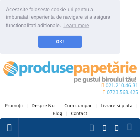
Acest site foloseste cookie-uri pentru a
imbunatati experienta de navigare si a asigura
functionalitati aditionale.
Learn more
OK!
021.210.46.31
0723.568.425
Promoții
|
Despre Noi
|
Cum cumpar
|
Livrare si plata
|
Blog
|
Contact