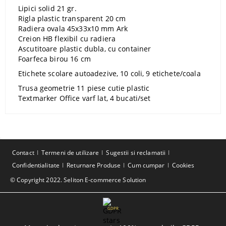
Lipici solid 21 gr.
Rigla plastic transparent 20 cm
Radiera ovala 45x33x10 mm Ark
Creion HB flexibil cu radiera
Ascutitoare plastic dubla, cu container
Foarfeca birou 16 cm
Etichete scolare autoadezive, 10 coli, 9 etichete/coala
Trusa geometrie 11 piese cutie plastic
Textmarker Office varf lat, 4 bucati/set
Contact
Termeni de utilizare
Sugestii si reclamatii
Confidentialitate
Returnare Produse
Cum cumpar
Cookies
© Copyright 2022. Seliton E-commerce Solution
GDPR