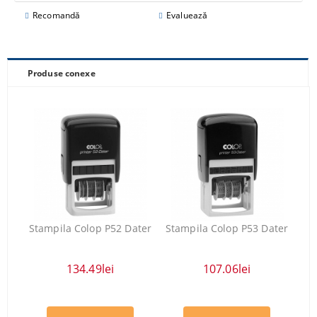
Recomandă
Evaluează
Produse conexe
Stampila Colop P52 Dater
Stampila Colop P53 Dater
134.49lei
107.06lei