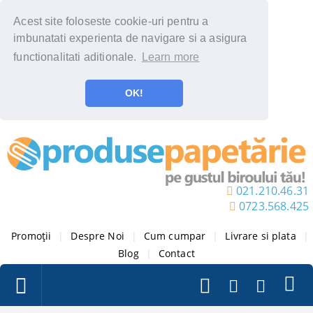
Acest site foloseste cookie-uri pentru a
imbunatati experienta de navigare si a asigura
functionalitati aditionale.
Learn more
OK!
021.210.46.31
0723.568.425
Promoții
|
Despre Noi
|
Cum cumpar
|
Livrare si plata
|
Blog
|
Contact