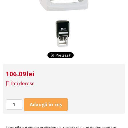
106.09lei
Îmi doresc
Stampila automata profesionala, usoara si cu un design modern.