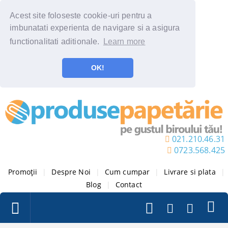
Acest site foloseste cookie-uri pentru a
imbunatati experienta de navigare si a asigura
functionalitati aditionale.
Learn more
OK!
021.210.46.31
0723.568.425
Promoții
|
Despre Noi
|
Cum cumpar
|
Livrare si plata
|
Blog
|
Contact