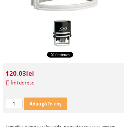
120.03lei
Îmi doresc
Stampila automata profesionala, usoara si cu un design modern.