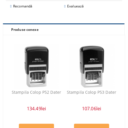
Recomandă
Evaluează
Produse conexe
Stampila Colop P52 Dater
Stampila Colop P53 Dater
134.49lei
107.06lei