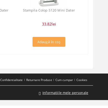
Dater
Stampila Colop S120 Mini Dater
33.82lei
Confidentialitate
Returnare Produse
Cum cumpar
Cookies
Informatiile mele personale