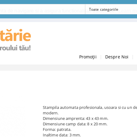
ta de navigare si a asigura functionalitati aditionale.
Learn m
Promoții
|
Despre Noi
|
Stampila automata profesionala, usoara si cu un d
modern.
Dimensiune amprenta: 43 x 43 mm.
Dimensiune camp data: 8 x 20 mm.
Forma: patrata.
Inaltime data: 3 mm.