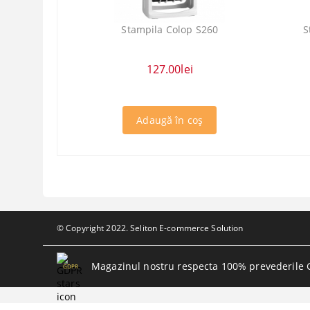
Stampila Colop S260
S
127.00lei
© Copyright 2022. Seliton E-commerce Solution
Magazinul nostru respecta 100% prevederile 
GDPR