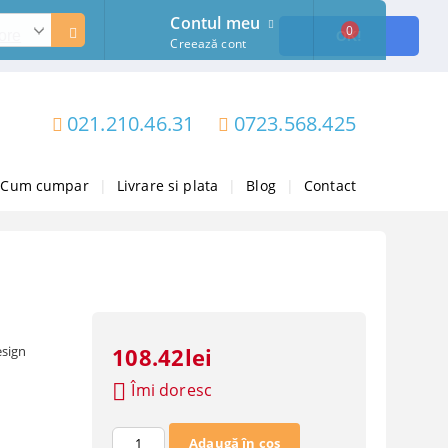
Contul meu
0
ore
OK!
Creează cont
021.210.46.31
0723.568.425
Cum cumpar
|
Livrare si plata
|
Blog
|
Contact
esign
108.42lei
Îmi doresc