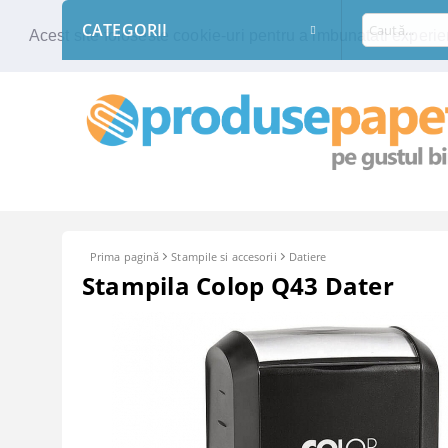
CATEGORII
Acest site foloseste cookie-uri pentru a imbunatati experien
Prima pagină
Stampile si accesorii
Datiere
Stampila Colop Q43 Dater