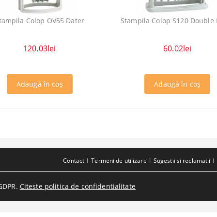
tampila Colop OV55 Dater
Stampila Colop S120 Double 
120.03lei
60.02lei
Contact
Termeni de utilizare
Sugestii si reclamatii
GDPR.
Citeste politica de confidentialitate